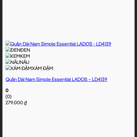
ĐEN
KEM
NÂU
XÁM ĐẬM
Quần Dài Nam Simple Essential LADOS – LD4139
0
(0)
279.000
₫