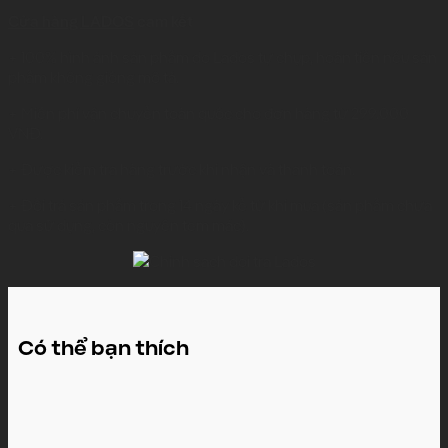
Cửa hàng LADOS
cam kết
+ 100% hình ảnh sản phẩm do Lados tự chụp, hoàn tiền nếu sản
phẩm không giống mô tả.
+ Miễn phí vận chuyển toàn quốc cho đơn hàng từ 299.000
VNĐ.
+ Được kiểm tra hàng trước khi nhận và thanh toán.
+ Đổi trả sản phẩm trong 14 ngày kể từ khi mua (sản phẩm chưa
qua sử dụng, còn nguyên tem mác).
Có thể bạn thích