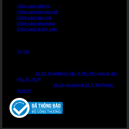
Chính sách đổi trả
Chính sách khuyến mãi
Chính sách bảo mật
Chính sách giao hàng
Chính sách thanh toán
KIẾN THỨC MẶC ĐẸP
Tin tức
ĐỊA CHỈ LIÊN HỆ
Cửa hàng:
số 124 Thoại Ngọc Hầu, P. Phú Thọ Hòa, Q. Tân
Phú, Tp. HCM
Văn phòng làm việc:
số 63 - 65 đường S2, P. Tây Thạnh,
Tp.HCM