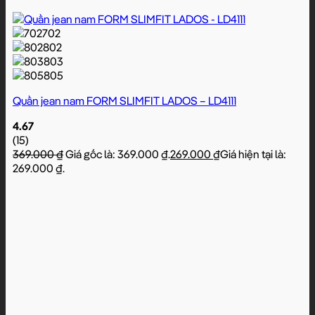
702
802
803
805
Quần jean nam FORM SLIMFIT LADOS – LD4111
4.67
(15)
369.000
₫
Giá gốc là: 369.000 ₫.
269.000
₫
Giá hiện tại là:
269.000 ₫.