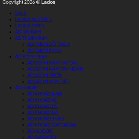
Copyright 2026 ©
Lados
SALE
LADOS ACTIVE ∨
LADOS PRINT
ÁO DÀI NAM
ÁO THUN NAM
ÁO THUN CỔ TRÒN
ÁO THUN POLO
ÁO SƠ MI NAM
ÁO SƠ MI NAM TAY DÀI
ÁO SƠ MI NAM TAY NGẮN
ÁO SƠ MI TRƠN
ÁO SƠ MI HỌA TIẾT
ÁO KHOÁC
ÁO KHOÁC KAKI
ÁO KHOÁC NỈ
ÁO KHOÁC DÙ
ÁO KHOÁC DA
ÁO KHOÁC JEAN
ÁO KHOÁC CARDIGAN
ÁO HOODIE
ÁO SWEATER