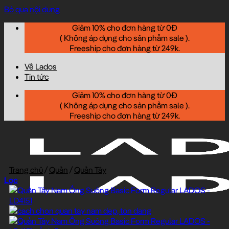
Bỏ qua nội dung
Giảm 10% cho đơn hàng từ 0Đ
( Không áp dụng cho sản phẩm sale ).
Freeship cho đơn hàng từ 249k.
Về Lados
Tin tức
Giảm 10% cho đơn hàng từ 0Đ
( Không áp dụng cho sản phẩm sale ).
Freeship cho đơn hàng từ 249k.
Trang chủ
/
Quần
/
Quần Tây
Lọc