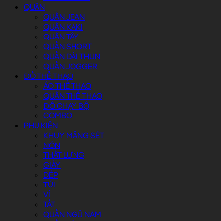
QUẦN
QUẦN JEAN
QUẦN KAKI
QUẦN TÂY
QUẦN SHORT
QUẦN DÀI THUN
QUẦN JOGGER
ĐỒ THỂ THAO
ÁO THỂ THAO
QUẦN THỂ THAO
ĐỒ CHẠY BỘ
COMBO
PHỤ KIỆN
KHUY MĂNG SÉT
NÓN
THẮT LƯNG
GIÀY
DÉP
TÚI
VÍ
TẤT
QUẦN NGỦ NAM