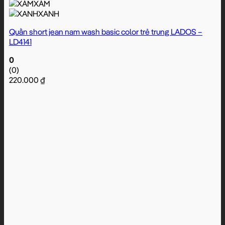
XÁM
XANH
Quần short jean nam wash basic color trẻ trung LADOS –
LD4141
0
(0)
220.000
₫