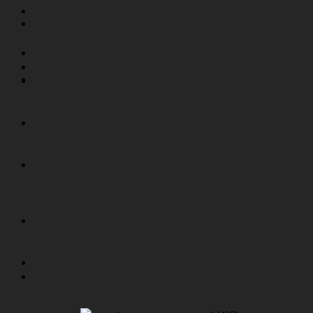
Chất liệu:
Vải tằm cao cấp, mềm mịn, nhẹ, có độ rũ tự
nhiên, không nhăn nhiều, thoáng khí và tạo cảm giác thoải
mái khi mặc.
Màu sắc:
Đen, Xám.
Kích cỡ:
29, 30, 31, 32, 34, 36.
Form dáng:
Ống suông truyền thống, dễ mặc, phù hợp
với nhiều dáng người, mang lại phong thái lịch sự và
chuyên nghiệp.
Thiết kế:
Quần tây cơ bản, thiết kế ống suông thanh lịch,
cạp vừa vặn, đường may tỉ mỉ. Phù hợp nhiều mục đích
như đi làm, hội họp hay gặp gỡ bạn bè.
Hướng dẫn sử dụng:
Kết hợp với sơ mi hoặc áo polo để
tạo phong cách lịch lãm, nhã nhặn. Phù hợp mặc trong
môi trường công sở, sự kiện trang trọng hoặc thường
ngày.
Bảo quản:
Giặt tay hoặc máy ở chế độ nhẹ, không ngâm
lâu, không dùng chất tẩy mạnh, ủi ở nhiệt độ thấp, phơi
mặt trái nơi thoáng mát, tránh ánh nắng trực tiếp.
Xuất xứ:
Việt Nam.
Sản xuất và bảo hành bởi:
Công ty TNHH May Mặc
Lowkey Sài Gòn.