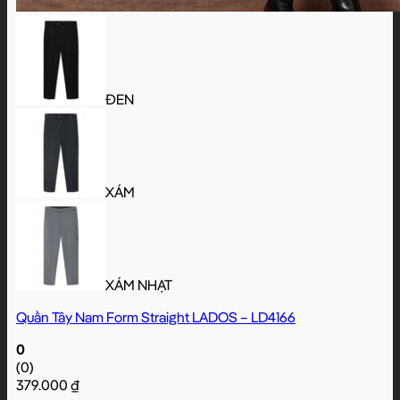
ĐEN
XÁM
XÁM NHẠT
Quần Tây Nam Form Straight LADOS – LD4166
0
(0)
379.000
₫