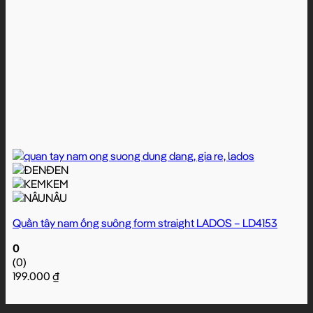
ĐEN
KEM
NÂU
Quần tây nam ống suông form straight LADOS – LD4153
0
(0)
199.000
₫