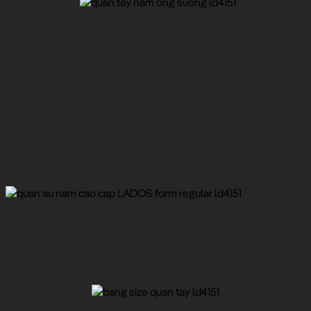
Chi tiết sản phẩm quần âu nam cao cấp
LADOS
Quần tây nam
LADOS sử dụng chất vải tằm cao cấp, mềm mại,
mịn màng và thoáng khí, mang lại cảm giác thoải mái suốt cả
ngày dài. Chất vải giữ form tốt, không bị giãn hay mất dáng sau
khi giặt, giúp quần luôn đẹp và tôn dáng người mặc.
Form regular
chuẩn vừa vặn với cơ thể không quá ôm sát.
Đường may sắc sảo
, chắc chắn, tỉ mỉ trong từng chi tiết, đảm
bảo độ bền và thẩm mỹ.
2. Hướng dẫn chọn size
Quần âu nam chuẩn dáng