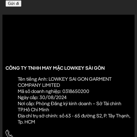
LADOS đón nhận góp ý của bạn
Những phản hồi của khách hàng chính là động lực để LADOS cải
thiện và mang đến trải nghiệm tốt hơn mỗi ngày.
Đóng góp ý kiến
CÔNG TY TNHH MAY MẶC LOWKEY SÀI GÒN
Tên tiếng Anh: LOWKEY SAI GON GARMENT
COMPANY LIMITED
Mã số doanh nghiệp: 0318650200
Ngày cấp: 30/08/2024
Nơi cấp: Phòng Đăng ký kinh doanh – Sở Tài chính
TP.Hồ Chí Minh
Địa chỉ trụ sở chính: số 63 - 65 đường S2, P. Tây Thạnh,
Tp. HCM