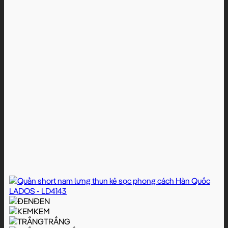
ĐEN
KEM
TRẮNG