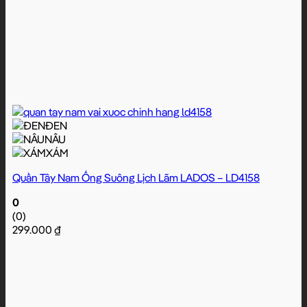
ĐEN
NÂU
XÁM
Quần Tây Nam Ống Suông Lịch Lãm LADOS – LD4158
0
(0)
299.000
₫