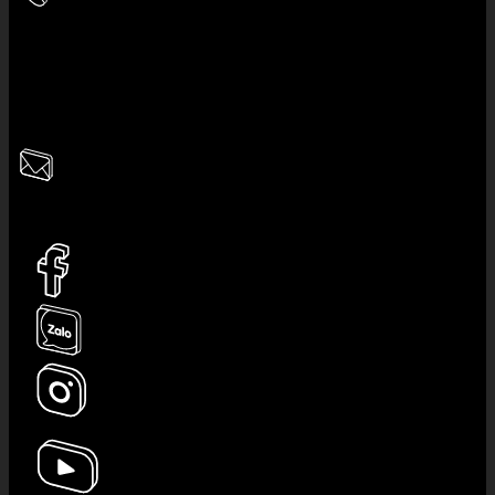
Hotline cửa hàng:
033.980.6789
Hotline CSKH:
0945.7777.11
Giờ làm việc:
8:30 - 22:00
Email:
ladosvietnam@gmail.com