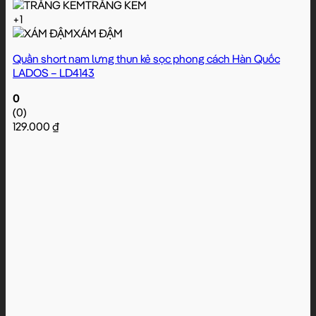
TRẮNG KEM
+1
XÁM ĐẬM
Quần short nam lưng thun kẻ sọc phong cách Hàn Quốc
LADOS – LD4143
0
(0)
129.000
₫