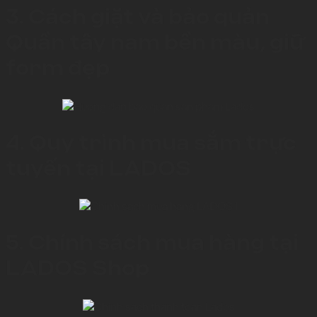
3. Cách giặt và bảo quản
Quần tây nam bền màu, giữ
form đẹp
4. Quy trình mua sắm trực
tuyến tại LADOS
5. Chính sách mua hàng tại
LADOS Shop