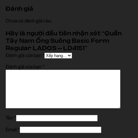
Đánh giá
Chưa có đánh giá nào.
Hãy là người đầu tiên nhận xét “Quần
Tây Nam Ống Suông Basic Form
Regular LADOS – LD4151”
Đánh giá của bạn
*
Đánh giá của bạn
*
Tên
*
Email
*