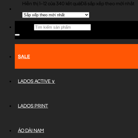
Hiển thị 1–12 của 340 kết quả
Đã sắp xếp theo mới nhất
Tìm kiếm:
SALE
LADOS ACTIVE ∨
LADOS PRINT
ÁO DÀI NAM