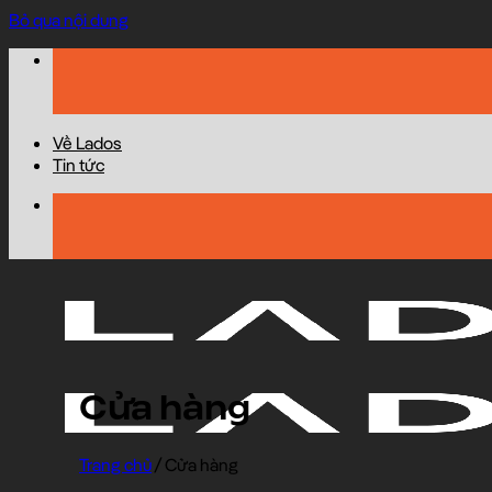
Bỏ qua nội dung
Về Lados
Tin tức
Cửa hàng
Trang chủ
/
Cửa hàng