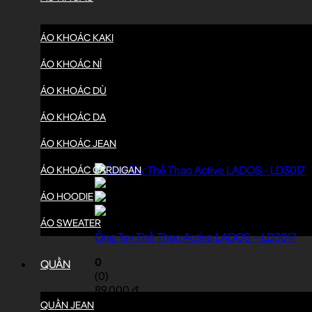
ÁO KHOÁC KAKI
ÁO KHOÁC NỈ
ÁO KHOÁC DÙ
ÁO KHOÁC DA
ÁO KHOÁC JEAN
ÁO KHOÁC CARDIGAN
ĐEN
ÁO HOODIE
TRẮNG
XÁM
ÁO SWEATER
Ống Tay Thể Thao Active LADOS – LD3017
0
QUẦN
(0)
89.000
₫
QUẦN JEAN