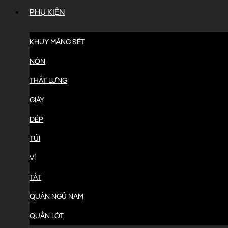
PHỤ KIỆN
KHUY MĂNG SÉT
NÓN
THẮT LƯNG
GIÀY
DÉP
TÚI
VÍ
TẤT
QUẦN NGỦ NAM
QUẦN LÓT