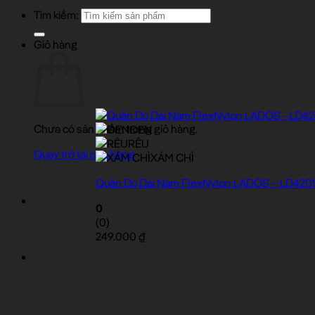
Tìm kiếm:
Giỏ hàng
Chưa có sản phẩm trong giỏ hàng.
ĐEN
RÊU
Quay trở lại cửa hàng
XÁM CHÌ
Quần Dù Dài Nam FlexNylon LADOS – LD420
0
(0)
249.000
₫