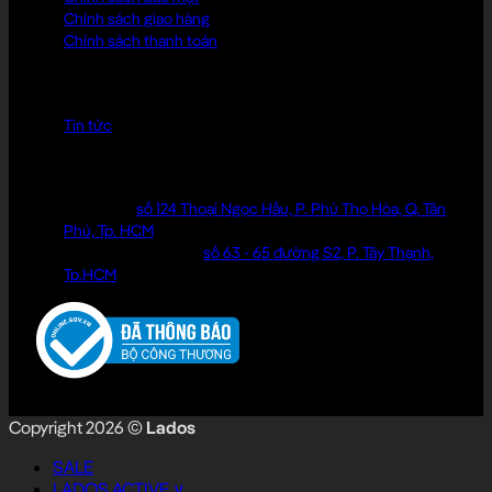
Chính sách giao hàng
Chính sách thanh toán
KIẾN THỨC MẶC ĐẸP
Tin tức
ĐỊA CHỈ LIÊN HỆ
Cửa hàng:
số 124 Thoại Ngọc Hầu, P. Phú Thọ Hòa, Q. Tân
Phú, Tp. HCM
Văn phòng làm việc:
số 63 - 65 đường S2, P. Tây Thạnh,
Tp.HCM
Copyright 2026 ©
Lados
SALE
LADOS ACTIVE ∨