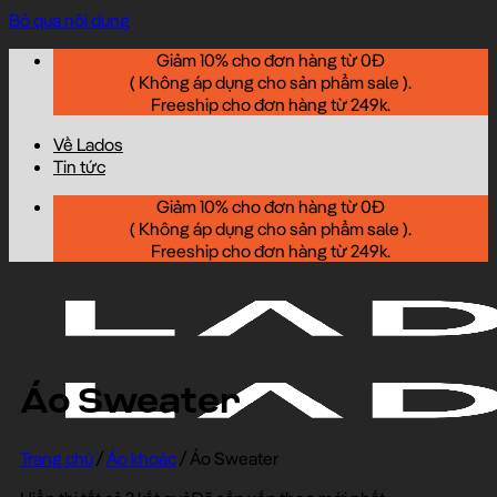
Bỏ qua nội dung
Giảm 10% cho đơn hàng từ 0Đ
( Không áp dụng cho sản phẩm sale ).
Freeship cho đơn hàng từ 249k.
Về Lados
Tin tức
Giảm 10% cho đơn hàng từ 0Đ
( Không áp dụng cho sản phẩm sale ).
Freeship cho đơn hàng từ 249k.
Áo Sweater
Trang chủ
/
Áo khoác
/
Áo Sweater