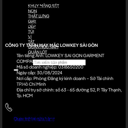
KHUY MĂNG SÉT
LADOS đón nhận góp ý của bạn
NÓN
THẮT LƯNG
Những phản hồi của khách hàng chính là động lực để LADOS cải
GIÀY
thiện và mang đến trải nghiệm tốt hơn mỗi ngày.
DÉP
TÚI
Đóng góp ý kiến
VÍ
TẤT
CÔNG TY TNHH MAY MẶC LOWKEY SÀI GÒN
QUẦN NGỦ NAM
QUẦN LÓT
Tên tiếng Anh: LOWKEY SAI GON GARMENT
COMPANY LIMITED
Tìm kiếm:
Mã số doanh nghiệp: 0318650200
Ngày cấp: 30/08/2024
Giỏ hàng
Nơi cấp: Phòng Đăng ký kinh doanh – Sở Tài chính
TP.Hồ Chí Minh
Địa chỉ trụ sở chính: số 63 - 65 đường S2, P. Tây Thạnh,
Tp. HCM
Chưa có sản phẩm trong giỏ hàng.
Quay trở lại cửa hàng
Hotline cửa hàng:
033.980.6789