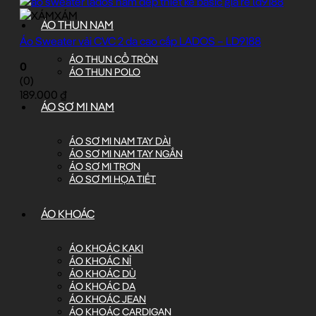
XÁM
ÁO THUN NAM
Áo Sweater vải CVC 2 da cao cấp LADOS – LD9188
ÁO THUN CỔ TRÒN
0
ÁO THUN POLO
(0)
189.000
₫
ÁO SƠ MI NAM
ÁO SƠ MI NAM TAY DÀI
ÁO SƠ MI NAM TAY NGẮN
ÁO SƠ MI TRƠN
ÁO SƠ MI HỌA TIẾT
ÁO KHOÁC
ÁO KHOÁC KAKI
ÁO KHOÁC NỈ
ÁO KHOÁC DÙ
ÁO KHOÁC DA
ÁO KHOÁC JEAN
ÁO KHOÁC CARDIGAN