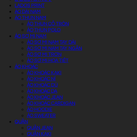
LADOS PRINT
ÁO DÀI NAM
ÁO THUN NAM
ÁO THUN CỔ TRÒN
ÁO THUN POLO
ÁO SƠ MI NAM
ÁO SƠ MI NAM TAY DÀI
ÁO SƠ MI NAM TAY NGẮN
ÁO SƠ MI TRƠN
ÁO SƠ MI HỌA TIẾT
ÁO KHOÁC
ÁO KHOÁC KAKI
ÁO KHOÁC NỈ
ÁO KHOÁC DÙ
ÁO KHOÁC DA
ÁO KHOÁC JEAN
ÁO KHOÁC CARDIGAN
ÁO HOODIE
ÁO SWEATER
QUẦN
QUẦN JEAN
QUẦN KAKI