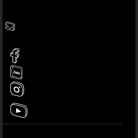
Hotline CSKH:
0945.7777.11
Giờ làm việc:
8:30 - 22:00
Email:
ladosvietnam@gmail.com