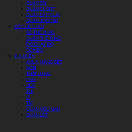
QUẦN TÂY
QUẦN SHORT
QUẦN DÀI THUN
QUẦN JOGGER
ĐỒ THỂ THAO
ÁO THỂ THAO
QUẦN THỂ THAO
ĐỒ CHẠY BỘ
COMBO
PHỤ KIỆN
KHUY MĂNG SÉT
NÓN
THẮT LƯNG
GIÀY
DÉP
TÚI
VÍ
TẤT
QUẦN NGỦ NAM
QUẦN LÓT