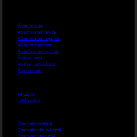
HOT PICK
Áo sơ mi nam
Áo sơ mi nam tay dài
Áo sơ mi nam tay ngắn
Áo sơ mi nam trơn
Áo sơ mi nam họa tiết
Áo thun nam
Áo thun nam cổ tròn
Áo polo nam
LADOS CLUB
Về Lados
Tuyển dụng
CHÍNH SÁCH
Chính sách đổi trả
Chính sách khuyến mãi
Chính sách bảo mật