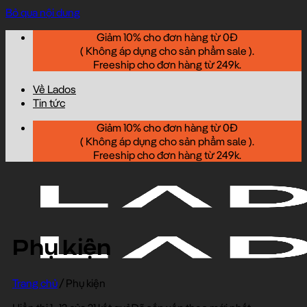
Bỏ qua nội dung
Giảm 10% cho đơn hàng từ 0Đ
( Không áp dụng cho sản phẩm sale ).
Freeship cho đơn hàng từ 249k.
Về Lados
Tin tức
Giảm 10% cho đơn hàng từ 0Đ
( Không áp dụng cho sản phẩm sale ).
Freeship cho đơn hàng từ 249k.
Phụ kiện
Trang chủ
/
Phụ kiện