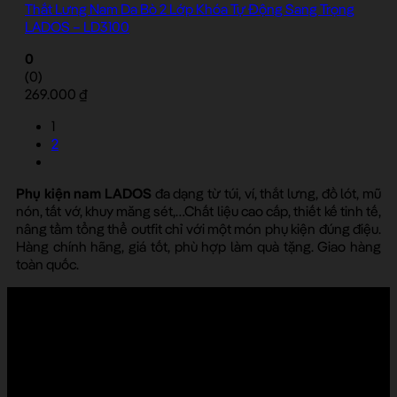
Thắt Lưng Nam Da Bò 2 Lớp Khóa Tự Động Sang Trọng
LADOS – LD3100
0
(0)
269.000
₫
1
2
Phụ kiện nam LADOS
đa dạng từ túi, ví, thắt lưng, đồ lót, mũ
nón, tất vớ, khuy măng sét,…Chất liệu cao cấp, thiết kế tinh tế,
nâng tầm tổng thể outfit chỉ với một món phụ kiện đúng điệu.
Hàng chính hãng, giá tốt, phù hợp làm quà tặng. Giao hàng
toàn quốc.
LADOS đón nhận góp ý của bạn
Những phản hồi của khách hàng chính là động lực để LADOS cải
thiện và mang đến trải nghiệm tốt hơn mỗi ngày.