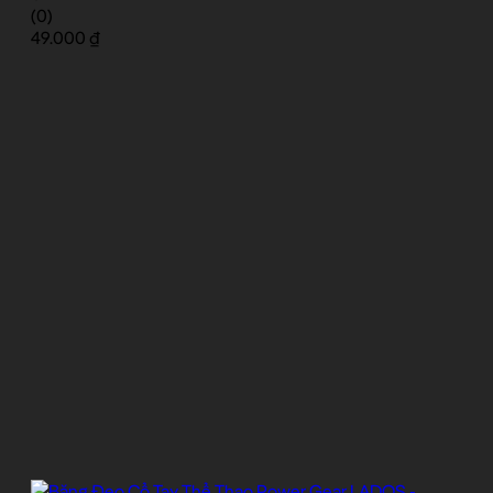
(0)
49.000
₫