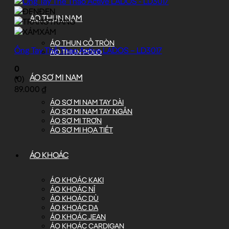
ĐEN
ÁO THUN NAM
TRẮNG
XÁM
ÁO THUN CỔ TRÒN
Ống Tay Thể Thao Active LADOS – LD3017
ÁO THUN POLO
0
ÁO SƠ MI NAM
(0)
89.000
₫
ÁO SƠ MI NAM TAY DÀI
ÁO SƠ MI NAM TAY NGẮN
ÁO SƠ MI TRƠN
ÁO SƠ MI HỌA TIẾT
ÁO KHOÁC
ÁO KHOÁC KAKI
ÁO KHOÁC NỈ
ÁO KHOÁC DÙ
ÁO KHOÁC DA
ÁO KHOÁC JEAN
ÁO KHOÁC CARDIGAN