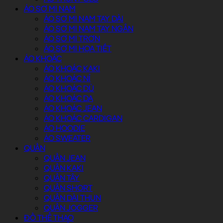
ÁO SƠ MI NAM
ÁO SƠ MI NAM TAY DÀI
ÁO SƠ MI NAM TAY NGẮN
ÁO SƠ MI TRƠN
ÁO SƠ MI HỌA TIẾT
ÁO KHOÁC
ÁO KHOÁC KAKI
ÁO KHOÁC NỈ
ÁO KHOÁC DÙ
ÁO KHOÁC DA
ÁO KHOÁC JEAN
ÁO KHOÁC CARDIGAN
ÁO HOODIE
ÁO SWEATER
QUẦN
QUẦN JEAN
QUẦN KAKI
QUẦN TÂY
QUẦN SHORT
QUẦN DÀI THUN
QUẦN JOGGER
ĐỒ THỂ THAO