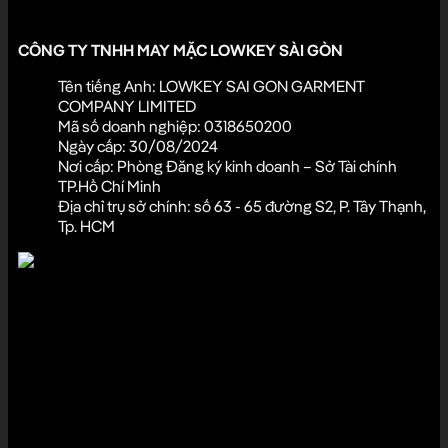
Đóng góp ý kiến
CÔNG TY TNHH MAY MẶC LOWKEY SÀI GÒN
Tên tiếng Anh: LOWKEY SAI GON GARMENT
COMPANY LIMITED
Mã số doanh nghiệp: 0318650200
Ngày cấp: 30/08/2024
Nơi cấp: Phòng Đăng ký kinh doanh – Sở Tài chính
TP.Hồ Chí Minh
Địa chỉ trụ sở chính: số 63 - 65 đường S2, P. Tây Thạnh,
Tp. HCM
Hotline cửa hàng:
033.980.6789
Hotline CSKH:
0945.7777.11
Giờ làm việc:
8:30 - 22:00