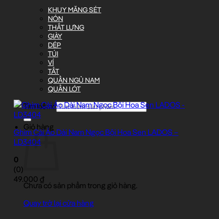
KHUY MĂNG SÉT
NÓN
THẮT LƯNG
GIÀY
DÉP
TÚI
VÍ
TẤT
QUẦN NGỦ NAM
QUẦN LÓT
Tìm kiếm:
Giỏ hàng
Ghim Cài Áo Dài Nam Ngọc Bội Hoa Sen LADOS –
LD3404
0
(0)
49.000
₫
Chưa có sản phẩm trong giỏ hàng.
Quay trở lại cửa hàng