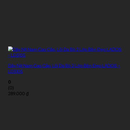
Dây Nịt Nam Cao Cấp, Lõi Da Bò 2 Lớp Bền Đẹp LADOS –
LD3105
0
(0)
289.000
₫