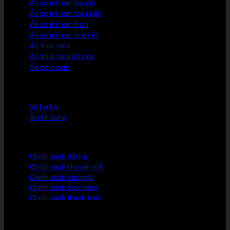
Áo sơ mi nam tay dài
Áo sơ mi nam tay ngắn
Áo sơ mi nam trơn
Áo sơ mi nam họa tiết
Áo thun nam
Áo thun nam cổ tròn
Áo polo nam
LADOS CLUB
Về Lados
Tuyển dụng
CHÍNH SÁCH
Chính sách đổi trả
Chính sách khuyến mãi
Chính sách bảo mật
Chính sách giao hàng
Chính sách thanh toán
KIẾN THỨC MẶC ĐẸP