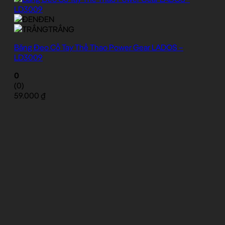
ĐEN
TRẮNG
Băng Đeo Cổ Tay Thể Thao Power Gear LADOS –
LD3009
0
(0)
59.000
₫