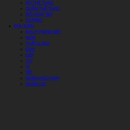
ÁO THỂ THAO
QUẦN THỂ THAO
ĐỒ CHẠY BỘ
COMBO
PHỤ KIỆN
KHUY MĂNG SÉT
NÓN
THẮT LƯNG
GIÀY
DÉP
TÚI
VÍ
TẤT
QUẦN NGỦ NAM
QUẦN LÓT