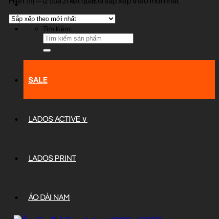
Hiển thị 1–12 của 21 kết quả
Đã sắp xếp theo mới nhất
Tìm kiếm:
SALE
LADOS ACTIVE ∨
LADOS PRINT
ÁO DÀI NAM