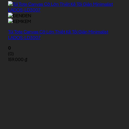
ĐEN
KEM
Túi Tote Canvas Cỡ Lớn Thiết Kế Tối Giản Minimalist
LADOS-LD3007
0
(0)
159.000
₫