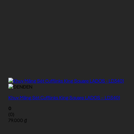
ĐEN
Khuy Măng Sét Cufflinks King Square LADOS – LD3401
0
(0)
79.000
₫