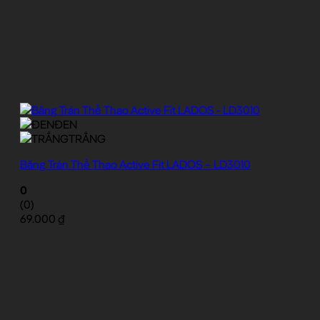
ĐEN
TRẮNG
Băng Trán Thể Thao Active Fit LADOS – LD3010
0
(0)
69.000
₫