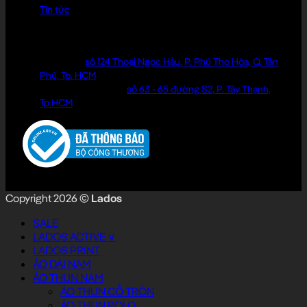
Tin tức
ĐỊA CHỈ LIÊN HỆ
Cửa hàng:
số 124 Thoại Ngọc Hầu, P. Phú Thọ Hòa, Q. Tân
Phú, Tp. HCM
Văn phòng làm việc:
số 63 - 65 đường S2, P. Tây Thạnh,
Tp.HCM
Copyright 2026 ©
Lados
SALE
LADOS ACTIVE ∨
LADOS PRINT
ÁO DÀI NAM
ÁO THUN NAM
ÁO THUN CỔ TRÒN
ÁO THUN POLO