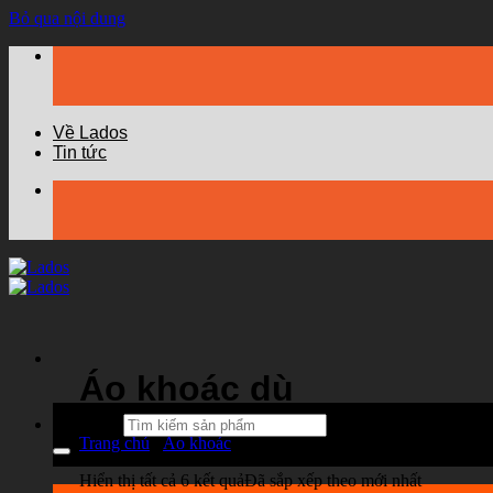
Bỏ qua nội dung
Về Lados
Tin tức
Áo khoác dù
Tìm kiếm:
Trang chủ
/
Áo khoác
/
Áo khoác dù
Hiển thị tất cả 6 kết quả
Đã sắp xếp theo mới nhất