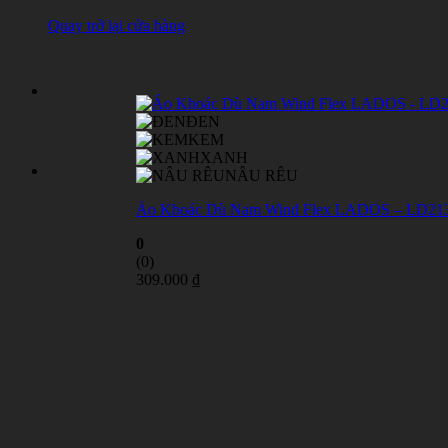
Quay trở lại cửa hàng
ĐEN
KEM
XANH
NÂU RÊU
Áo Khoác Dù Nam Wind Flex LADOS – LD21
0
(0)
309.000
₫