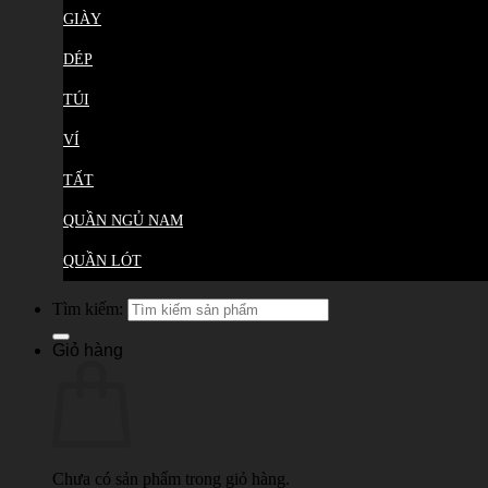
GIÀY
DÉP
TÚI
VÍ
TẤT
QUẦN NGỦ NAM
QUẦN LÓT
Tìm kiếm:
Giỏ hàng
Chưa có sản phẩm trong giỏ hàng.