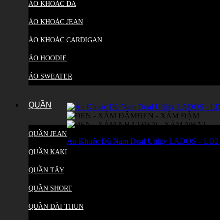
ÁO KHOÁC DA
ÁO KHOÁC JEAN
ÁO KHOÁC CARDIGAN
ÁO HOODIE
ÁO SWEATER
QUẦN
ĐEN - XÁM ĐẬM
ĐEN - XÁM NHẠT
QUẦN JEAN
Áo Khoác Dù Nam Dual Utility LADOS – LD2
QUẦN KAKI
0
(0)
QUẦN TÂY
325.000
₫
QUẦN SHORT
QUẦN DÀI THUN