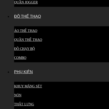
QUẦN JOGGER
ĐỒ THỂ THAO
ÁO THỂ THAO
QUẦN THỂ THAO
ĐỒ CHẠY BỘ
COMBO
PHỤ KIỆN
KHUY MĂNG SÉT
NÓN
THẮT LƯNG