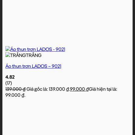
TRẮNG
Áo thun trơn LADOS – 9021
4.82
(17)
139.000
₫
Giá gốc là: 139.000 ₫.
99.000
₫
Giá hiện tại là:
99.000 ₫.