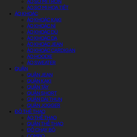
ÁO SƠ MI TRƠN
ÁO SƠ MI HỌA TIẾT
ÁO KHOÁC
ÁO KHOÁC KAKI
ÁO KHOÁC NỈ
ÁO KHOÁC DÙ
ÁO KHOÁC DA
ÁO KHOÁC JEAN
ÁO KHOÁC CARDIGAN
ÁO HOODIE
ÁO SWEATER
QUẦN
QUẦN JEAN
QUẦN KAKI
QUẦN TÂY
QUẦN SHORT
QUẦN DÀI THUN
QUẦN JOGGER
ĐỒ THỂ THAO
ÁO THỂ THAO
QUẦN THỂ THAO
ĐỒ CHẠY BỘ
COMBO