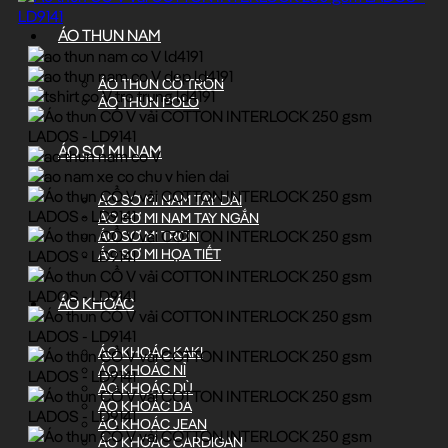
ÁO THUN NAM
ÁO THUN CỔ TRÒN
ÁO THUN POLO
ÁO SƠ MI NAM
ÁO SƠ MI NAM TAY DÀI
ÁO SƠ MI NAM TAY NGẮN
ÁO SƠ MI TRƠN
ÁO SƠ MI HỌA TIẾT
ÁO KHOÁC
ÁO KHOÁC KAKI
ÁO KHOÁC NỈ
ÁO KHOÁC DÙ
ÁO KHOÁC DA
ÁO KHOÁC JEAN
ÁO KHOÁC CARDIGAN