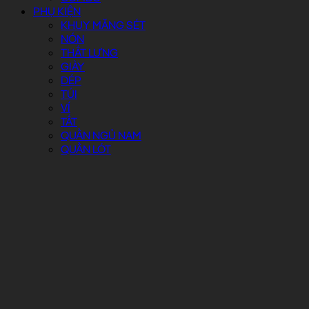
PHỤ KIỆN
KHUY MĂNG SÉT
NÓN
THẮT LƯNG
GIÀY
DÉP
TÚI
VÍ
TẤT
QUẦN NGỦ NAM
QUẦN LÓT