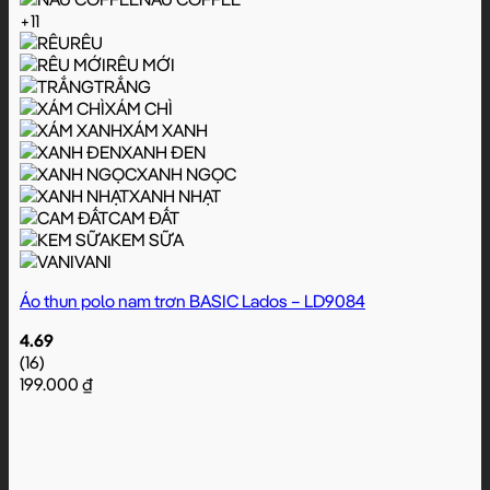
+11
RÊU
RÊU MỚI
TRẮNG
XÁM CHÌ
XÁM XANH
XANH ĐEN
XANH NGỌC
XANH NHẠT
CAM ĐẤT
KEM SỮA
VANI
Áo thun polo nam trơn BASIC Lados – LD9084
4.69
(16)
199.000
₫