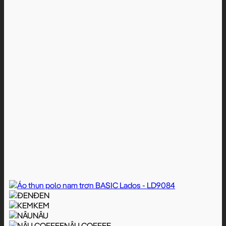
ĐEN
KEM
NÂU
NÂU COFFEE