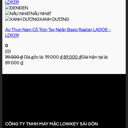
ĐEN
NÂU NHẠT
XANH DƯƠNG
Áo Thun Nam Cổ Tròn Tay Ngắn Basic Raglan LADOS –
LD9219
0
(0)
119.000
₫
Giá gốc là: 119.000 ₫.
89.000
₫
Giá hiện tại là:
89.000 ₫.
LADOS đón nhận góp ý của bạn
Những phản hồi của khách hàng chính là động lực để LADOS cải
thiện và mang đến trải nghiệm tốt hơn mỗi ngày.
Đóng góp ý kiến
CÔNG TY TNHH MAY MẶC LOWKEY SÀI GÒN