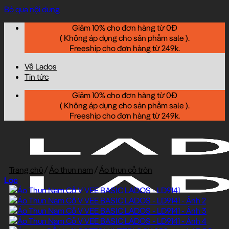
Bỏ qua nội dung
Giảm 10% cho đơn hàng từ 0Đ
( Không áp dụng cho sản phẩm sale ).
Freeship cho đơn hàng từ 249k.
Về Lados
Tin tức
Giảm 10% cho đơn hàng từ 0Đ
( Không áp dụng cho sản phẩm sale ).
Freeship cho đơn hàng từ 249k.
Trang chủ
/
Áo thun nam
/
Áo thun cổ tròn
Lọc