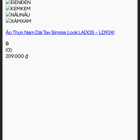
ĐEN
KEM
NÂU
XÁM
Áo Thun Nam Dài Tay Simple Look LADOS – LD9241
0
(0)
209.000
₫