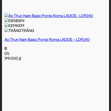
ĐEN
KEM
TRẮNG
Áo Thun Nam Basic Ponte Roma LADOS – LD9240
0
(0)
199.000
₫