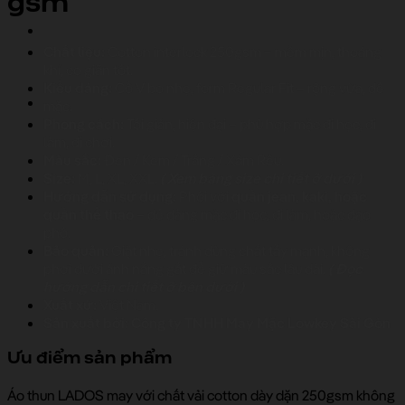
gsm
Chất liệu:
Cotton interlock 250gsm – mềm mịn, thoáng
khí, co giãn tốt.
Kiểu dáng:
Cổ V bo nhẹ, form Regular Fit – rộng vừa, dễ
mặc.
Phong cách:
Tối giản, hiện đại – phù hợp mặc đi học, đi
làm, đi chơi.
Màu sắc:
Đen / Kem / Trắng / Xám Rêu.
Size:
M, L, XL, XXL.
( Xem bảng size chi tiết ở dưới )
Hướng dẫn sử dụng:
Phối với
quần jean, kaki, hoặc
quần thể thao
– dễ dàng mặc đi học, đi làm, hoặc dạo
phố.
Bảo quản:
Giặt nhẹ, tránh dùng chất tẩy mạnh, không
phơi dưới ánh nắng gắt để giữ màu sắc lâu dài.
( Đọc
hướng dẫn chi tiết ở bên dưới )
Xuất xứ:
Việt Nam.
Sản xuất bởi:
Công ty TNHH May Mặc Lowkey Sài Gòn
Ưu điểm sản phẩm
Áo thun LADOS may với chất vải cotton dày dặn 250gsm không