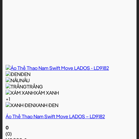
ĐEN
NÂU
TRẮNG
XÁM XANH
+1
XANH ĐEN
Áo Thể Thao Nam Swift Move LADOS – LD9182
0
(0)