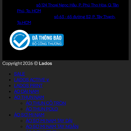
Cửa hàng:
số 124 Thoại Ngọc Hầu, P. Phú Thọ Hòa, Q. Tân
Phú, Tp. HCM
Văn phòng làm việc:
số 63 - 65 đường S2, P. Tây Thạnh,
Tp.HCM
Copyright 2026 ©
Lados
SALE
LADOS ACTIVE ∨
LADOS PRINT
ÁO DÀI NAM
ÁO THUN NAM
ÁO THUN CỔ TRÒN
ÁO THUN POLO
ÁO SƠ MI NAM
ÁO SƠ MI NAM TAY DÀI
ÁO SƠ MI NAM TAY NGẮN