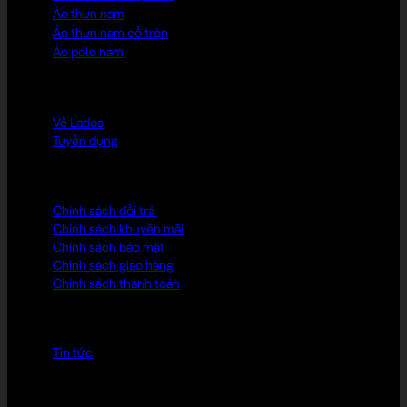
Áo thun nam
Áo thun nam cổ tròn
Áo polo nam
LADOS CLUB
Về Lados
Tuyển dụng
CHÍNH SÁCH
Chính sách đổi trả
Chính sách khuyến mãi
Chính sách bảo mật
Chính sách giao hàng
Chính sách thanh toán
KIẾN THỨC MẶC ĐẸP
Tin tức
ĐỊA CHỈ LIÊN HỆ