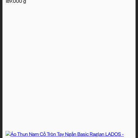
189.000
₫