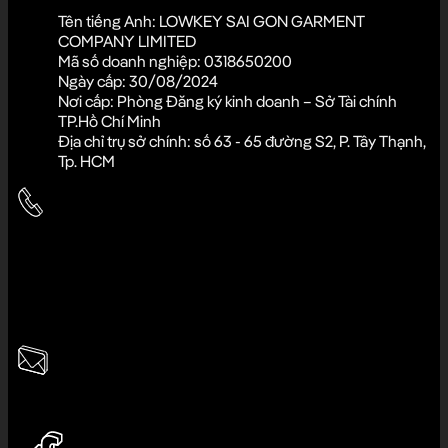
Tên tiếng Anh: LOWKEY SAI GON GARMENT
COMPANY LIMITED
Mã số doanh nghiệp: 0318650200
Ngày cấp: 30/08/2024
Nơi cấp: Phòng Đăng ký kinh doanh – Sở Tài chính
TP.Hồ Chí Minh
Địa chỉ trụ sở chính: số 63 - 65 đường S2, P. Tây Thạnh,
Tp. HCM
Hotline cửa hàng:
033.980.6789
Hotline CSKH:
0945.7777.11
Giờ làm việc:
8:30 - 22:00
Email:
ladosvietnam@gmail.com