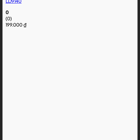
LD9140
0
(0)
199.000
₫