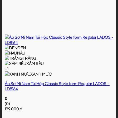
ĐEN
NÂU
TRẮNG
XÁM RÊU
+1
XANH MỰC
Áo Sơ Mi Nam Túi Hộp Classic Style form Regular LADOS –
LD8164
0
(0)
199.000
₫