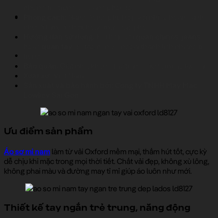
nhưng trẻ trung, dễ dàng phối đồ.
Phong cách:
Năng động, phù hợp với nhiều hoàn cảnh
như đi làm, đi chơi, hoặc mặc dạo phố.
Hướng dẫn sử dụng:
Kết hợp với
quần chinos
,
jeans
hoặc
quần tây
để tạo nên vẻ ngoài thanh lịch nhưng trẻ
trung.
Bảo quản:
Giặt nhẹ, không tẩy trắng, giữ form áo lâu dài.
Xuất xứ:
Việt Nam.
Sản xuất và bảo hành bởi:
Công ty TNHH May Mặc
Lowkey Sài Gòn
.
Ưu điểm sản phẩm
Áo sơ mi nam
làm từ vải Oxford mềm mại, thấm hút tốt, cực kỳ
dễ chịu khi mặc trong mọi thời tiết. Chất vải đẹp, không xù lông,
không phai màu và đường may tỉ mỉ giúp áo luôn như mới.
Thiết kế tay ngắn trẻ trung, năng động