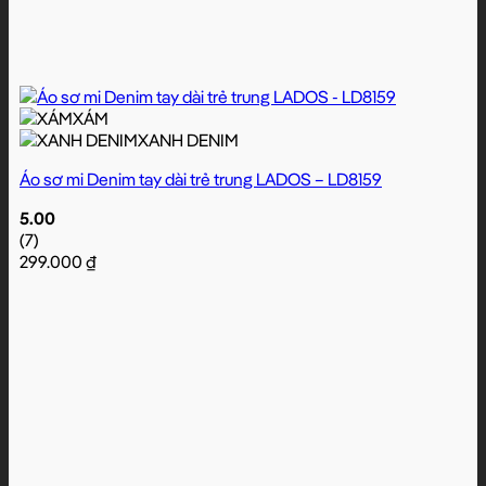
XÁM
XANH DENIM
Áo sơ mi Denim tay dài trẻ trung LADOS – LD8159
5.00
(7)
299.000
₫