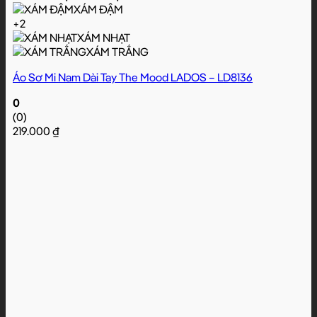
XÁM ĐẬM
+2
XÁM NHẠT
XÁM TRẮNG
Áo Sơ Mi Nam Dài Tay The Mood LADOS – LD8136
0
(0)
219.000
₫