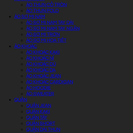
ÁO THUN CỔ TRÒN
ÁO THUN POLO
ÁO SƠ MI NAM
ÁO SƠ MI NAM TAY DÀI
ÁO SƠ MI NAM TAY NGẮN
ÁO SƠ MI TRƠN
ÁO SƠ MI HỌA TIẾT
ÁO KHOÁC
ÁO KHOÁC KAKI
ÁO KHOÁC NỈ
ÁO KHOÁC DÙ
ÁO KHOÁC DA
ÁO KHOÁC JEAN
ÁO KHOÁC CARDIGAN
ÁO HOODIE
ÁO SWEATER
QUẦN
QUẦN JEAN
QUẦN KAKI
QUẦN TÂY
QUẦN SHORT
QUẦN DÀI THUN