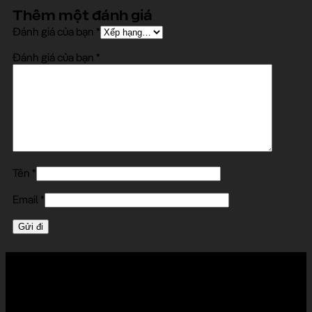
Thêm một đánh giá
Đánh giá của bạn
*
Đánh giá của bạn
*
Tên
*
Email
*
LADOS đón nhận góp ý của bạn
Những phản hồi của khách hàng chính là động lực để LADOS cải