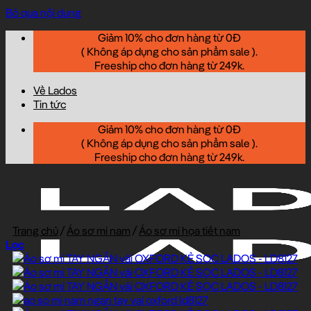
Bỏ qua nội dung
Giảm 10% cho đơn hàng từ 0Đ
( Không áp dụng cho sản phẩm sale ).
Freeship cho đơn hàng từ 249k.
Về Lados
Tin tức
Giảm 10% cho đơn hàng từ 0Đ
( Không áp dụng cho sản phẩm sale ).
Freeship cho đơn hàng từ 249k.
Trang chủ
/
Áo sơ mi nam
/
Áo sơ mi họa tiết nam
Lọc