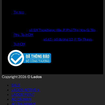
KIẾN THỨC MẶC ĐẸP
Tin tức
ĐỊA CHỈ LIÊN HỆ
Cửa hàng:
số 124 Thoại Ngọc Hầu, P. Phú Thọ Hòa, Q. Tân
Phú, Tp. HCM
Văn phòng làm việc:
số 63 - 65 đường S2, P. Tây Thạnh,
Tp.HCM
Copyright 2026 ©
Lados
SALE
LADOS ACTIVE ∨
LADOS PRINT
ÁO DÀI NAM
ÁO THUN NAM