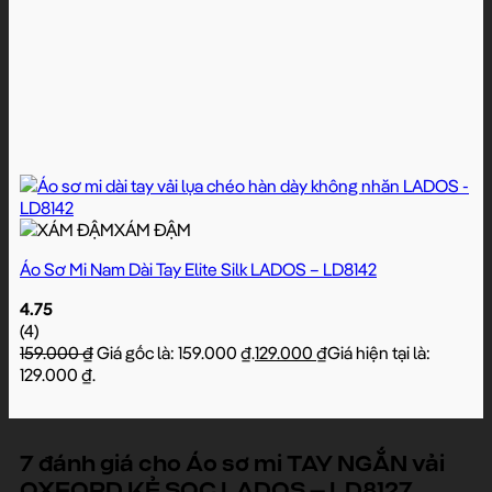
XÁM ĐẬM
Áo Sơ Mi Nam Dài Tay Elite Silk LADOS – LD8142
4.75
(4)
159.000
₫
Giá gốc là: 159.000 ₫.
129.000
₫
Giá hiện tại là:
129.000 ₫.
7 đánh giá cho
Áo sơ mi TAY NGẮN vải
OXFORD KẺ SỌC LADOS – LD8127