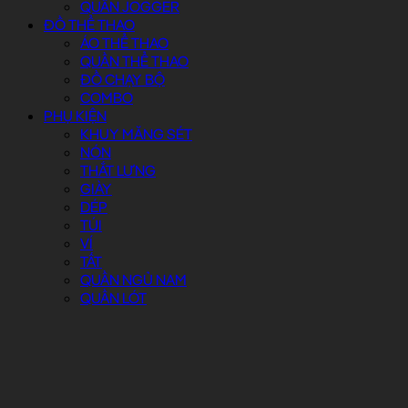
QUẦN JOGGER
ĐỒ THỂ THAO
ÁO THỂ THAO
QUẦN THỂ THAO
ĐỒ CHẠY BỘ
COMBO
PHỤ KIỆN
KHUY MĂNG SÉT
NÓN
THẮT LƯNG
GIÀY
DÉP
TÚI
VÍ
TẤT
QUẦN NGỦ NAM
QUẦN LÓT