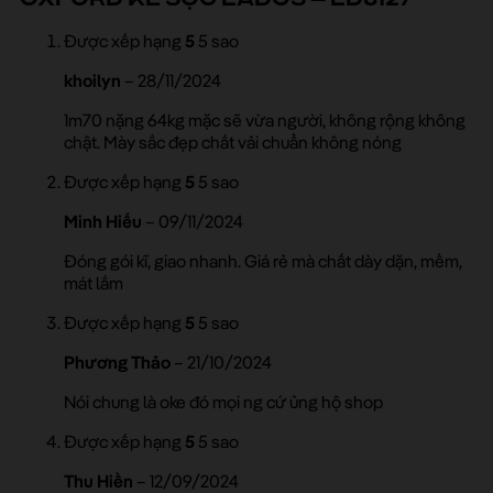
Được xếp hạng
5
5 sao
khoilyn
–
28/11/2024
1m70 nặng 64kg mặc sẽ vừa người, không rộng không
chật. Mày sắc đẹp chất vải chuẩn không nóng
Được xếp hạng
5
5 sao
Minh Hiếu
–
09/11/2024
Đóng gói kĩ, giao nhanh. Giá rẻ mà chất dày dặn, mềm,
mát lắm
Được xếp hạng
5
5 sao
Phương Thảo
–
21/10/2024
Nói chung là oke đó mọi ng cứ ủng hộ shop
Được xếp hạng
5
5 sao
Thu Hiền
–
12/09/2024