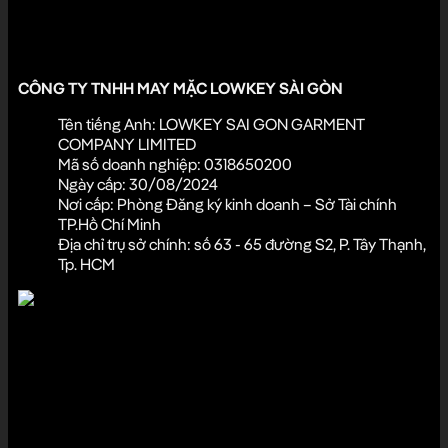
thiện và mang đến trải nghiệm tốt hơn mỗi ngày.
Đóng góp ý kiến
CÔNG TY TNHH MAY MẶC LOWKEY SÀI GÒN
Tên tiếng Anh: LOWKEY SAI GON GARMENT
COMPANY LIMITED
Mã số doanh nghiệp: 0318650200
Ngày cấp: 30/08/2024
Nơi cấp: Phòng Đăng ký kinh doanh – Sở Tài chính
TP.Hồ Chí Minh
Địa chỉ trụ sở chính: số 63 - 65 đường S2, P. Tây Thạnh,
Tp. HCM
Hotline cửa hàng:
033.980.6789
Hotline CSKH:
0945.7777.11
Giờ làm việc:
8:30 - 22:00