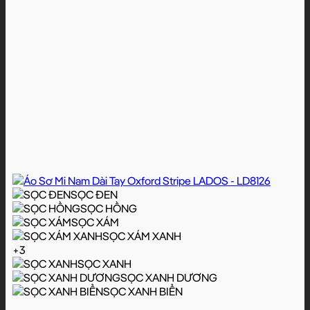
SỌC ĐEN
SỌC HỒNG
SỌC XÁM
SỌC XÁM XANH
+3
SỌC XANH
SỌC XANH DƯƠNG
SỌC XANH BIỂN