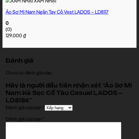
XÁM NHẠT
Áo Sơ Mi Nam Ngắn Tay Cổ Vest LADOS – LD8117
0
(0)
129.000
₫
Đánh giá
Chưa có đánh giá nào.
Hãy là người đầu tiên nhận xét “Áo Sơ Mi
Nam Kẻ Sọc Cổ Tàu Casual LADOS –
LD8186”
Đánh giá của bạn
*
Đánh giá của bạn
*