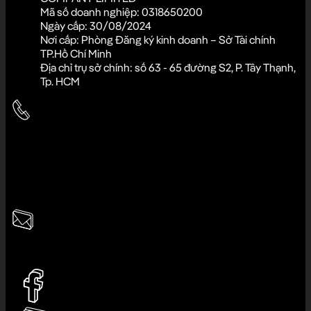
Mã số doanh nghiệp: 0318650200
Ngày cấp: 30/08/2024
Nơi cấp: Phòng Đăng ký kinh doanh – Sở Tài chính
TP.Hồ Chí Minh
Địa chỉ trụ sở chính: số 63 - 65 đường S2, P. Tây Thạnh,
Tp. HCM
Hotline cửa hàng:
033.980.6789
Hotline CSKH:
0945.7777.11
Giờ làm việc:
8:30 - 22:00
Email:
ladosvietnam@gmail.com