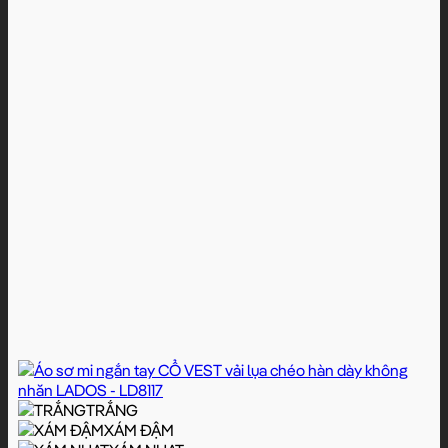
TRẮNG
XÁM ĐẬM