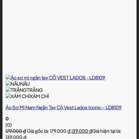
NÂU
TRẮNG
XÁM CHÌ
Áo Sơ Mi Nam Ngắn Tay Cổ Vest Lados Iconic – LD8109
0
(0)
179.000
₫
Giá gốc là: 179.000 ₫.
139.000
₫
Giá hiện tại là:
139.000 ₫.