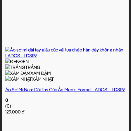
ĐEN
TRẮNG
XÁM ĐẬM
XÁM NHẠT
Áo Sơ Mi Nam Dài Tay Cúc Ẩn Men’s Formal LADOS – LD8119
0
(0)
129.000
₫