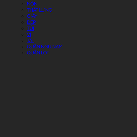
NÓN
THẮT LƯNG
GIÀY
DÉP
TÚI
VÍ
TẤT
QUẦN NGỦ NAM
QUẦN LÓT