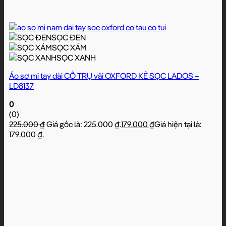
SỌC ĐEN
SỌC XÁM
SỌC XANH
Áo sơ mi tay dài CỔ TRỤ vải OXFORD KẺ SỌC LADOS –
LD8137
0
(0)
225.000
₫
Giá gốc là: 225.000 ₫.
179.000
₫
Giá hiện tại là:
179.000 ₫.