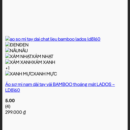
ĐEN
NÂU
XÁM NHẠT
XÁM XANH
+1
XANH MỰC
Áo sơ mi nam dài tay vải BAMBOO thoáng mát LADOS –
LD8160
5.00
(4)
299.000
₫