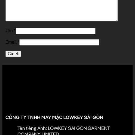
Tên
*
Email
*
LADOS đón nhận góp ý của bạn
Những phản hồi của khách hàng chính là động lực để LADOS cải
thiện và mang đến trải nghiệm tốt hơn mỗi ngày.
Đóng góp ý kiến
CÔNG TY TNHH MAY MẶC LOWKEY SÀI GÒN
Tên tiếng Anh: LOWKEY SAI GON GARMENT
COMPANY LIMITED