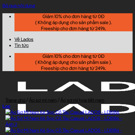
Bỏ qua nội dung
Giảm 10% cho đơn hàng từ 0Đ
( Không áp dụng cho sản phẩm sale ).
Freeship cho đơn hàng từ 249k.
Về Lados
Tin tức
Giảm 10% cho đơn hàng từ 0Đ
( Không áp dụng cho sản phẩm sale ).
Freeship cho đơn hàng từ 249k.
Trang chủ
/
Áo sơ mi nam
/
Áo sơ mi họa tiết nam
Lọc