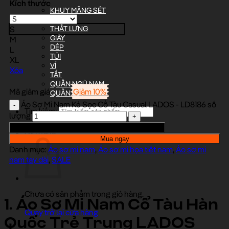
Kích thước
KHUY MĂNG SÉT
NÓN
S
THẮT LƯNG
GIÀY
M
DÉP
L
TÚI
XL
VÍ
Xóa
TẤT
QUẦN NGỦ NAM
Mã giảm giá
Giảm 10%
QUẦN LÓT
Áo Sơ Mi Nam Kẻ Sọc Cổ Tàu Casual LADOS - LD8186 số
Tìm kiếm:
lượng
Thêm Vào Giỏ Hàng
Giỏ hàng
Mua ngay
Danh mục:
Áo sơ mi nam
,
Áo sơ mi họa tiết nam
,
Áo sơ mi
nam tay dài
,
SALE
Chưa có sản phẩm trong giỏ hàng.
1. Áo Sơ Mi Nam Cổ Tàu Hàn
Quay trở lại cửa hàng
Quốc Trẻ Trung LADOS