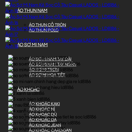
ÁO THUN NAM
ÁO THUN CỔ TRÒN
ÁO THUN POLO
ÁO SƠ MI NAM
ÁO SƠ MI NAM TAY DÀI
ÁO SƠ MI NAM TAY NGẮN
ÁO SƠ MI TRƠN
ÁO SƠ MI HỌA TIẾT
ÁO KHOÁC
ÁO KHOÁC KAKI
ÁO KHOÁC NỈ
ÁO KHOÁC DÙ
ÁO KHOÁC DA
ÁO KHOÁC JEAN
ÁO KHOÁC CARDIGAN