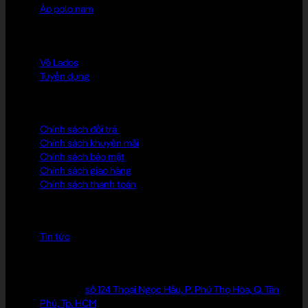
Áo polo nam
LADOS CLUB
Về Lados
Tuyển dụng
CHÍNH SÁCH
Chính sách đổi trả
Chính sách khuyến mãi
Chính sách bảo mật
Chính sách giao hàng
Chính sách thanh toán
KIẾN THỨC MẶC ĐẸP
Tin tức
ĐỊA CHỈ LIÊN HỆ
Cửa hàng:
số 124 Thoại Ngọc Hầu, P. Phú Thọ Hòa, Q. Tân
Phú, Tp. HCM