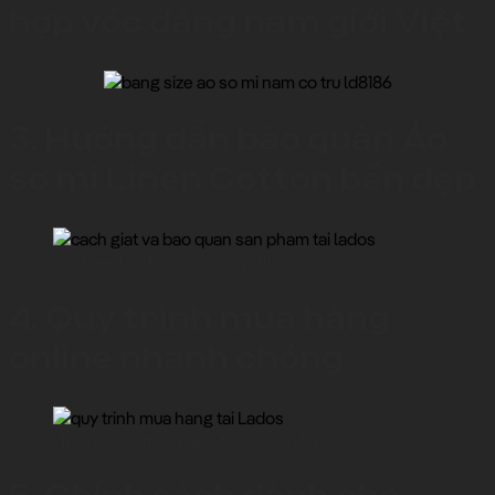
hợp vóc dáng nam giới Việt
3. Hướng dẫn bảo quản Áo
sơ mi Linen Cotton bền đẹp
Cách giặt và bảo quản áo polo
4. Quy trình mua hàng
online nhanh chóng
Hướng dẫn mua hàng trực tuyến tại LADOS