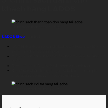
5. Chính sách dành cho
khách hàng LADOS
Chính sách thanh toán tiện lợi
LADOS Shop
cam kết
100% hình ảnh sản phẩm do Lados tự chụp, hoàn tiền nếu
sản phẩm không giống mô tả.
Miễn phí vận chuyển toàn quốc cho đơn hàng từ 249.000
VNĐ.
Được kiểm tra hàng trước khi nhận và thanh toán.
Đổi trả sản phẩm trong 14 ngày kể từ khi mua (sản phẩm
chưa qua sử dụng, còn nguyên tem mác).
Chính sách đổi trả độc quyền