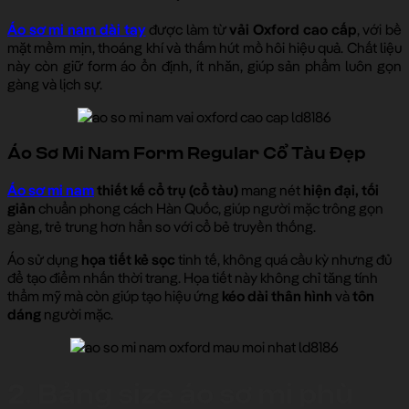
Áo sơ mi nam dài tay
được làm từ
vải Oxford cao cấp
, với bề
mặt mềm mịn, thoáng khí và thấm hút mồ hôi hiệu quả.
Chất liệu
này còn giữ form áo ổn định, ít nhăn, giúp sản phẩm luôn gọn
gàng và lịch sự.
Áo Sơ Mi Nam Form Regular Cổ Tàu Đẹp
Áo sơ mi nam
thiết kế cổ trụ (cổ tàu)
mang nét
hiện đại, tối
giản
chuẩn phong cách Hàn Quốc, giúp người mặc trông gọn
gàng, trẻ trung hơn hẳn so với cổ bẻ truyền thống.
Áo sử dụng
họa tiết kẻ sọc
tinh tế, không quá cầu kỳ nhưng đủ
để tạo điểm nhấn thời trang. Họa tiết này không chỉ tăng tính
thẩm mỹ mà còn giúp tạo hiệu ứng
kéo dài thân hình
và
tôn
dáng
người mặc.
2. Bảng size áo sơ mi phù