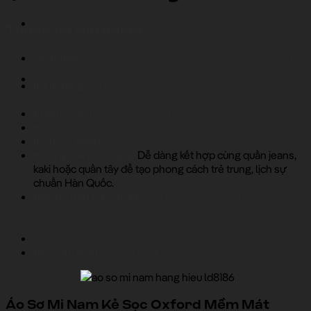
Thông tin sản phẩm:
Chất liệu:
vải Oxford cao cấp, bề mặt mềm mịn, thấm hút
tốt, thoáng khí
Kiểu dáng:
Áo tay dài, cổ trụ (cổ tàu) hiện đại, mang nét trẻ
trung và thanh lịch
Phong cách:
Họa tiết kẻ sọc trẻ trung, dễ phối.
Màu sắc:
Nâu, Xanh lá, Xanh biển, Xanh dương
Kích cỡ (Size):
S, M, L, XL, XXL
Hướng dẫn sử dụng:
Dễ dàng kết hợp cùng quần jeans,
kaki hoặc quần tây để tạo phong cách trẻ trung, lịch sự
chuẩn Hàn Quốc.
Hướng dẫn bảo quản:
Giặt máy chế độ nhẹ hoặc giặt tay,
tránh dùng chất tẩy mạnh. Phơi nơi thoáng mát, tránh ánh
nắng gắt để giữ màu bền lâu.
Xuất xứ:
Việt Nam
Nhà sản xuất:
Công ty TNHH May Mặc Lowkey Sài Gòn
Áo Sơ Mi Nam Kẻ Sọc Oxford Mềm Mát