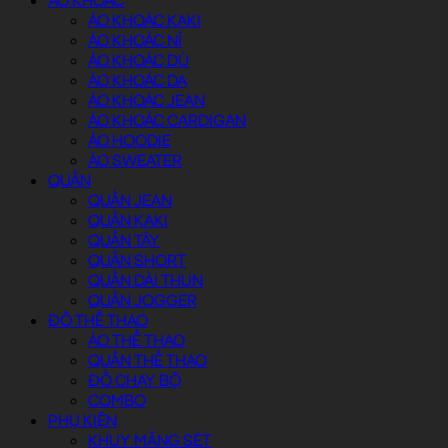
ÁO KHOÁC
ÁO KHOÁC KAKI
ÁO KHOÁC NỈ
ÁO KHOÁC DÙ
ÁO KHOÁC DA
ÁO KHOÁC JEAN
ÁO KHOÁC CARDIGAN
ÁO HOODIE
ÁO SWEATER
QUẦN
QUẦN JEAN
QUẦN KAKI
QUẦN TÂY
QUẦN SHORT
QUẦN DÀI THUN
QUẦN JOGGER
ĐỒ THỂ THAO
ÁO THỂ THAO
QUẦN THỂ THAO
ĐỒ CHẠY BỘ
COMBO
PHỤ KIỆN
KHUY MĂNG SÉT