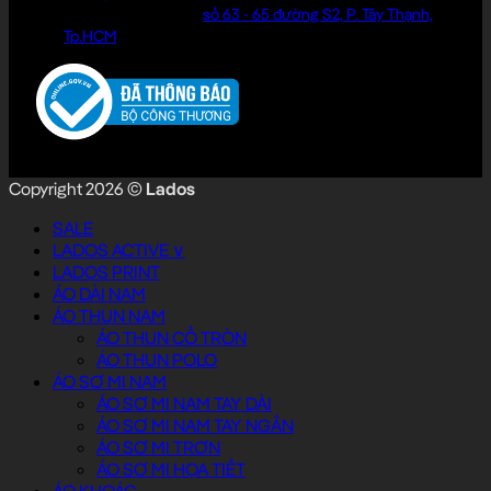
Văn phòng làm việc:
số 63 - 65 đường S2, P. Tây Thạnh,
Tp.HCM
Copyright 2026 ©
Lados
SALE
LADOS ACTIVE ∨
LADOS PRINT
ÁO DÀI NAM
ÁO THUN NAM
ÁO THUN CỔ TRÒN
ÁO THUN POLO
ÁO SƠ MI NAM
ÁO SƠ MI NAM TAY DÀI
ÁO SƠ MI NAM TAY NGẮN
ÁO SƠ MI TRƠN
ÁO SƠ MI HỌA TIẾT