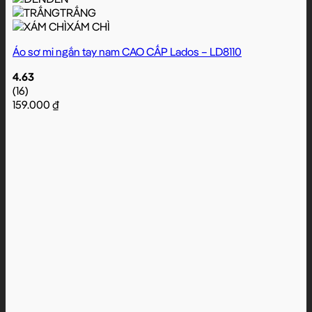
TRẮNG
XÁM CHÌ
Áo sơ mi ngắn tay nam CAO CẤP Lados – LD8110
4.63
(16)
159.000
₫